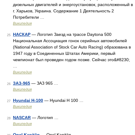
дизельных двигателей и энергоустановок, расположенный в
г. Харьков, Украина. Содержание 1 Деятельность 2
Потребители …
Википедия
НАСКАР
— Логотип Заезд на трассе Daytona 500
25
Национальная Ассоциация гонок серийных автомобилей
(National Association of Stock Car Auto Racing) образована в
1947 году в Соединенных Штатах Америки, первый
чемпионат был проведен годом позже. Сейчас это&#8230;
…
Википедия
ЗАЗ-965
— ЗАЗ 965 …
26
Википедия
Hyundai H-100
— Hyundai H 100 …
27
Википедия
NASCAR
— Логотип …
28
Википедия
Opel Kapitän
— Opel Kapitän …