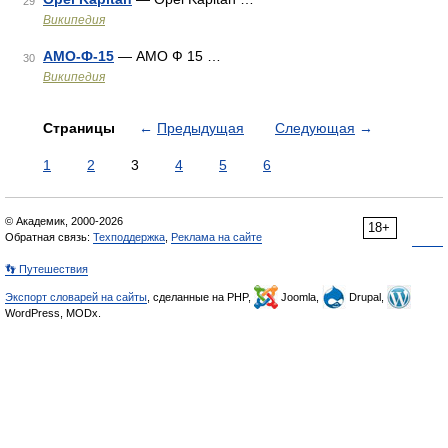
29
Википедия
АМО-Ф-15
— АМО Ф 15 …
30
Википедия
Страницы
←
Предыдущая
Следующая
→
1
2
3
4
5
6
© Академик, 2000-2026
18+
Обратная связь:
Техподдержка
,
Реклама на сайте
👣 Путешествия
Экспорт словарей на сайты
, сделанные на PHP,
Joomla,
Drupal,
WordPress, MODx.